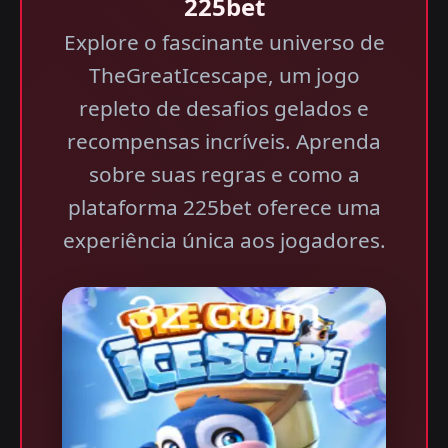
225bet
Explore o fascinante universo de
TheGreatIcescape, um jogo
repleto de desafios gelados e
recompensas incríveis. Aprenda
sobre suas regras e como a
plataforma 225bet oferece uma
experiência única aos jogadores.