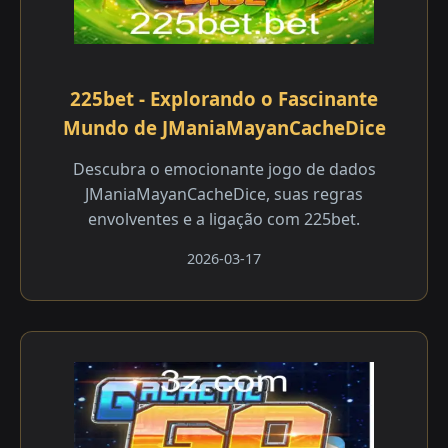
225bet - Explorando o Fascinante
Mundo de JManiaMayanCacheDice
Descubra o emocionante jogo de dados
JManiaMayanCacheDice, suas regras
envolventes e a ligação com 225bet.
2026-03-17