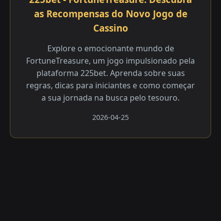
as Recompensas do Novo Jogo de
Cassino
Explore o emocionante mundo de
FortuneTreasure, um jogo impulsionado pela
plataforma 225bet. Aprenda sobre suas
regras, dicas para iniciantes e como começar
a sua jornada na busca pelo tesouro.
2026-04-25