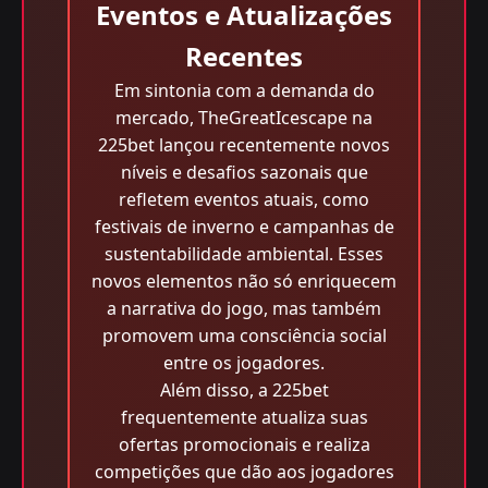
Eventos e Atualizações
Recentes
Em sintonia com a demanda do
mercado, TheGreatIcescape na
225bet lançou recentemente novos
níveis e desafios sazonais que
refletem eventos atuais, como
festivais de inverno e campanhas de
sustentabilidade ambiental. Esses
novos elementos não só enriquecem
a narrativa do jogo, mas também
promovem uma consciência social
entre os jogadores.
Além disso, a 225bet
frequentemente atualiza suas
ofertas promocionais e realiza
competições que dão aos jogadores