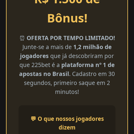
Bônus!
⏰
OFERTA POR TEMPO LIMITADO!
Junte-se a mais de
1,2 milhão de
jogadores
que já descobriram por
que 225bet é a
plataforma nº 1 de
apostas no Brasil
. Cadastro em 30
segundos, primeiro saque em 2
minutos!
💬 O que nossos jogadores
dizem