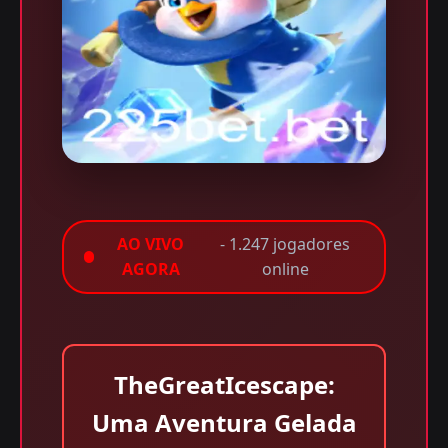
AO VIVO
- 1.247 jogadores
AGORA
online
TheGreatIcescape:
Uma Aventura Gelada