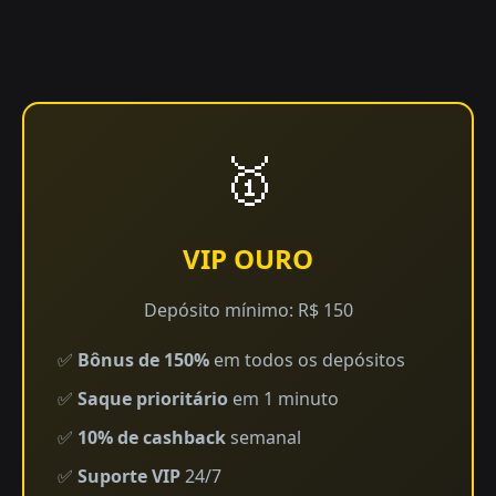
🥇
VIP OURO
Depósito mínimo: R$ 150
✅
Bônus de 150%
em todos os depósitos
✅
Saque prioritário
em 1 minuto
✅
10% de cashback
semanal
✅
Suporte VIP
24/7