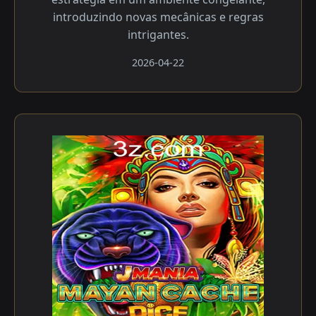
introduzindo novas mecânicas e regras
intrigantes.
2026-04-22