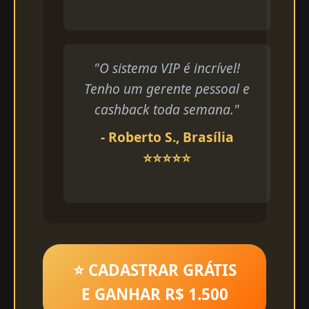
"O sistema VIP é incrível!
Tenho um gerente pessoal e
cashback toda semana."
- Roberto S., Brasília
⭐⭐⭐⭐⭐
⭐ CADASTRAR GRÁTIS
E GANHAR R$ 1.500