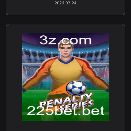
2026-03-24