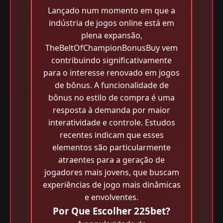
Lançado num momento em que a
indústria de jogos online está em
plena expansão,
TheBeltOfChampionBonusBuy vem
contribuindo significativamente
para o interesse renovado em jogos
de bônus. A funcionalidade de
bônus no estilo de compra é uma
resposta à demanda por maior
interatividade e controle. Estudos
recentes indicam que esses
elementos são particularmente
atraentes para a geração de
jogadores mais jovens, que buscam
experiências de jogo mais dinâmicas
e envolventes.
Por Que Escolher 225bet?