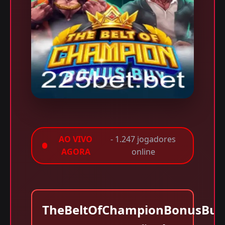
AO VIVO
- 1.247 jogadores
AGORA
online
TheBeltOfChampionBonusBuy