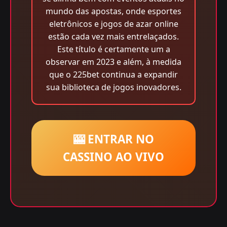
mundo das apostas, onde esportes
eletrônicos e jogos de azar online
estão cada vez mais entrelaçados.
Este título é certamente um a
observar em 2023 e além, à medida
que o 225bet continua a expandir
sua biblioteca de jogos inovadores.
🎰 ENTRAR NO
CASSINO AO VIVO