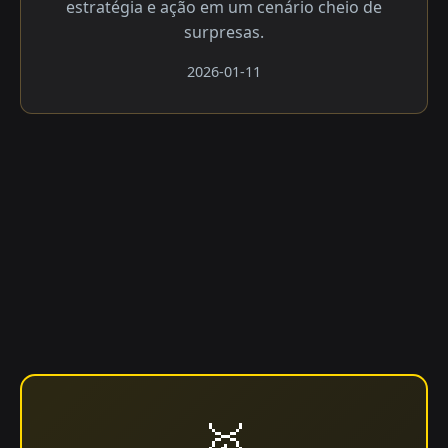
estratégia e ação em um cenário cheio de
surpresas.
2026-01-11
🥇