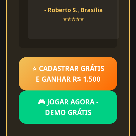
- Roberto S., Brasília
⭐⭐⭐⭐⭐
⭐ CADASTRAR GRÁTIS
E GANHAR R$ 1.500
🎮 JOGAR AGORA -
DEMO GRÁTIS