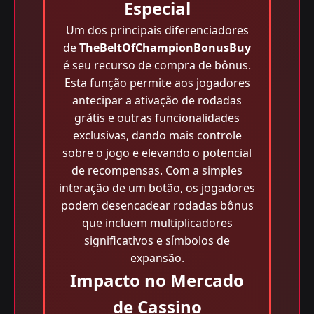
Especial
Um dos principais diferenciadores
de
TheBeltOfChampionBonusBuy
é seu recurso de compra de bônus.
Esta função permite aos jogadores
antecipar a ativação de rodadas
grátis e outras funcionalidades
exclusivas, dando mais controle
sobre o jogo e elevando o potencial
de recompensas. Com a simples
interação de um botão, os jogadores
podem desencadear rodadas bônus
que incluem multiplicadores
significativos e símbolos de
expansão.
Impacto no Mercado
de Cassino