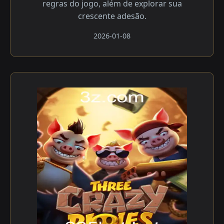
regras do jogo, além de explorar sua
crescente adesão.
2026-01-08