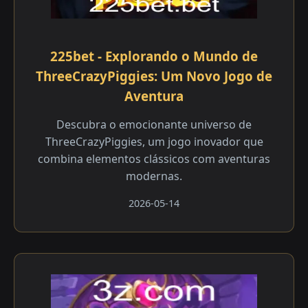
225bet - Explorando o Mundo de
ThreeCrazyPiggies: Um Novo Jogo de
Aventura
Descubra o emocionante universo de
ThreeCrazyPiggies, um jogo inovador que
combina elementos clássicos com aventuras
modernas.
2026-05-14