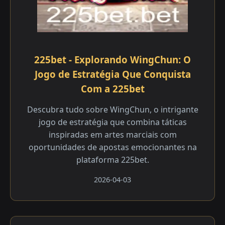
225bet - Explorando WingChun: O
Jogo de Estratégia Que Conquista
Com a 225bet
Descubra tudo sobre WingChun, o intrigante
jogo de estratégia que combina táticas
inspiradas em artes marciais com
oportunidades de apostas emocionantes na
plataforma 225bet.
2026-04-03