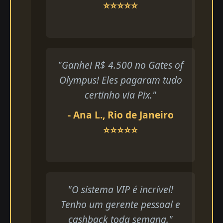
⭐⭐⭐⭐⭐
"Ganhei R$ 4.500 no Gates of
Olympus! Eles pagaram tudo
certinho via Pix."
- Ana L., Rio de Janeiro
⭐⭐⭐⭐⭐
"O sistema VIP é incrível!
Tenho um gerente pessoal e
cashback toda semana."