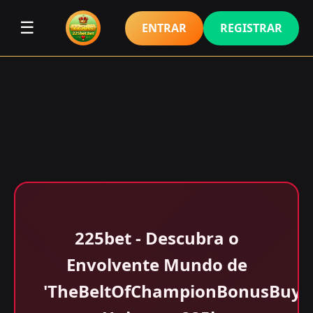
☰
ENTRAR
REGISTRAR
225bet - Descubra o
Envolvente Mundo de
'TheBeltOfChampionBonusBuy'