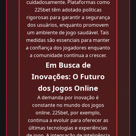
cuidadosamente. Plataformas como
225bet têm adotado políticas
rigorosas para garantir a segurança
dos usuários, enquanto promovem
um ambiente de jogo saudável. Tais
medidas são essenciais para manter
a confiança dos jogadores enquanto
a comunidade continua a crescer.
Em Busca de
Inovações: O Futuro
dos Jogos Online
A demanda por inovação é
constante no mundo dos jogos
online. 225bet, por exemplo,
continua a evoluir para oferecer as
últimas tecnologias e experiências
de jogo. A integração de inteligência