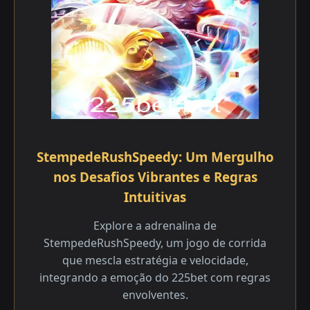
StempedeRushSpeedy: Um Mergulho
nos Desafios Vibrantes e Regras
Intuitivas
Explore a adrenalina de
StempedeRushSpeedy, um jogo de corrida
que mescla estratégia e velocidade,
integrando a emoção do 225bet com regras
envolventes.