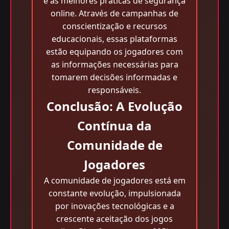
e as melhores práticas de segurança
online. Através de campanhas de
conscientização e recursos
educacionais, essas plataformas
estão equipando os jogadores com
as informações necessárias para
tomarem decisões informadas e
responsáveis.
Conclusão: A Evolução
Contínua da
Comunidade de
Jogadores
A comunidade de jogadores está em
constante evolução, impulsionada
por inovações tecnológicas e a
crescente aceitação dos jogos