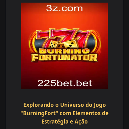
Explorando o Universo do Jogo
"BurningFort" com Elementos de
Estratégia e Ação