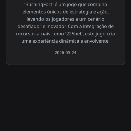
'BurningFort' é um jogo que combina
elementos únicos de estratégia e ação,
levando os jogadores a um cenário
desafiador e inovador. Com a integração de
recursos atuais como '225bet', este jogo cria
uma experiência dinâmica e envolvente.
2026-05-24