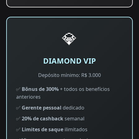
💎
DIAMOND VIP
Depósito mínimo: R$ 3.000
✅
Bônus de 300%
+ todos os benefícios
anteriores
✅
Gerente pessoal
dedicado
✅
20% de cashback
semanal
✅
Limites de saque
ilimitados