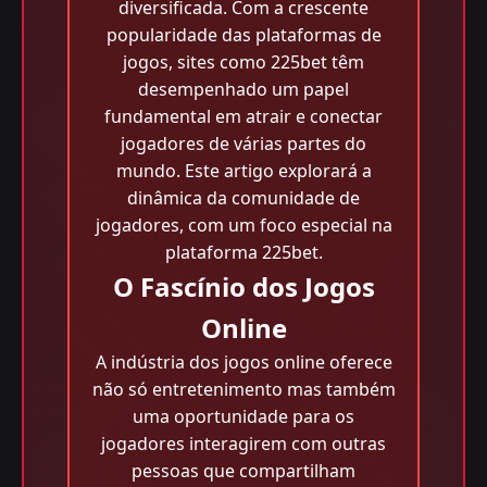
diversificada. Com a crescente
popularidade das plataformas de
jogos, sites como 225bet têm
desempenhado um papel
fundamental em atrair e conectar
jogadores de várias partes do
mundo. Este artigo explorará a
dinâmica da comunidade de
jogadores, com um foco especial na
plataforma 225bet.
O Fascínio dos Jogos
Online
A indústria dos jogos online oferece
não só entretenimento mas também
uma oportunidade para os
jogadores interagirem com outras
pessoas que compartilham