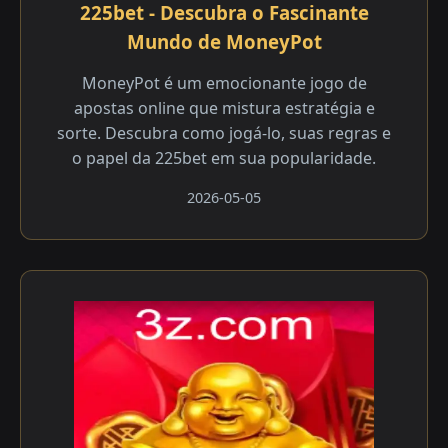
225bet - Descubra o Fascinante
Mundo de MoneyPot
MoneyPot é um emocionante jogo de
apostas online que mistura estratégia e
sorte. Descubra como jogá-lo, suas regras e
o papel da 225bet em sua popularidade.
2026-05-05