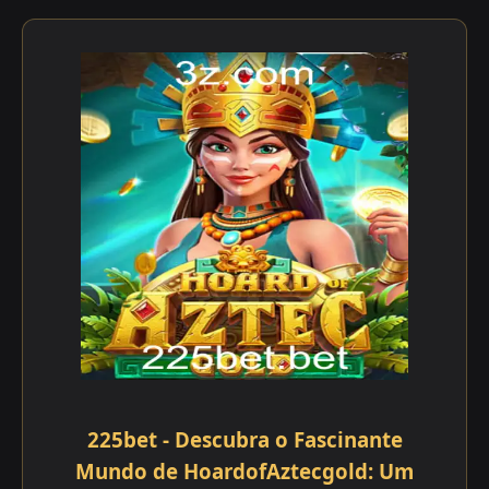
225bet - Descubra o Fascinante
Mundo de HoardofAztecgold: Um