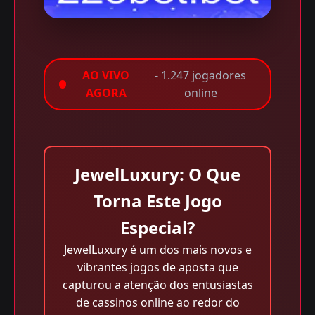
AO VIVO
- 1.247 jogadores
AGORA
online
JewelLuxury: O Que
Torna Este Jogo
Especial?
JewelLuxury é um dos mais novos e
vibrantes jogos de aposta que
capturou a atenção dos entusiastas
de cassinos online ao redor do