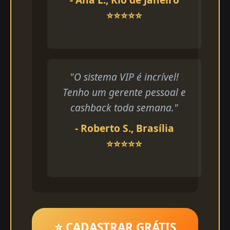
⭐⭐⭐⭐⭐
"O sistema VIP é incrível!
Tenho um gerente pessoal e
cashback toda semana."
- Roberto S., Brasília
⭐⭐⭐⭐⭐
⭐ CADASTRAR GRÁTIS