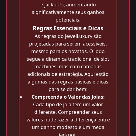
e jackpots, aumentando
significativamente seus ganhos
potenciais.
Regras Essenciais e Dicas
As regras do JewelLuxury são
projetadas para serem acessíveis,
mesmo para os novatos. O jogo
segue a dinâmica tradicional de slot
machines, mas com camadas
adicionais de estratégia. Aqui estão
algumas das regras básicas e dicas
para se dar bem:
Compreenda o Valor das Joias:
Cada tipo de joia tem um valor
diferente. Compreender seus
valores pode fazer a diferença entre
um ganho modesto e um mega
jackpot.