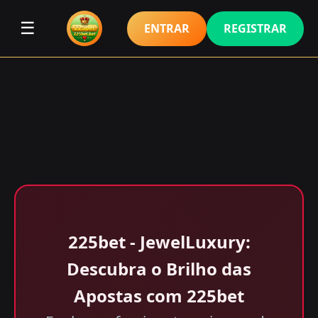
☰
ENTRAR
REGISTRAR
225bet - JewelLuxury:
Descubra o Brilho das
Apostas com 225bet