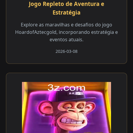
Jogo Repleto de Aventura e
Estratégia
Explore as maravilhas e desafios do jogo
HoardofAztecgold, incorporando estratégia e
eventos atuais.
2026-03-08