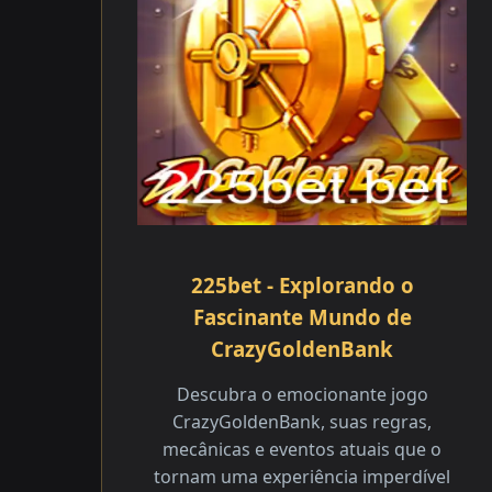
225bet - Explorando o
Fascinante Mundo de
CrazyGoldenBank
Descubra o emocionante jogo
CrazyGoldenBank, suas regras,
mecânicas e eventos atuais que o
tornam uma experiência imperdível