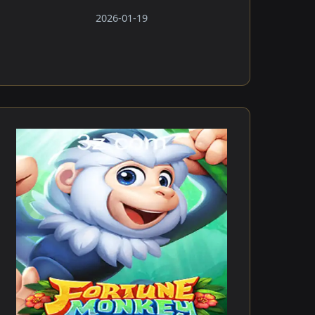
2026-01-19