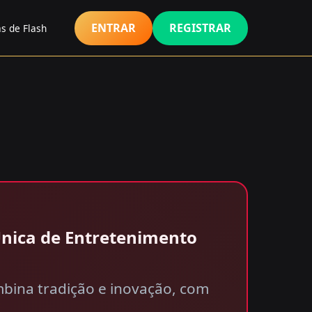
ENTRAR
REGISTRAR
as de Flash
Única de Entretenimento
bina tradição e inovação, com
.