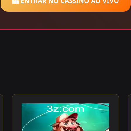
🎰 ENTRAR NO CASSINO AO VIVO