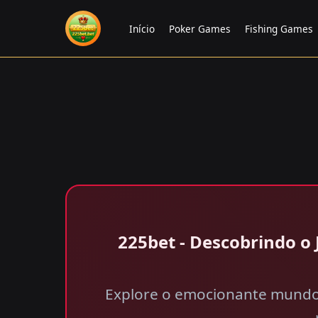
Início
Poker Games
Fishing Games
225bet - Descobrindo o
Explore o emocionante mundo 