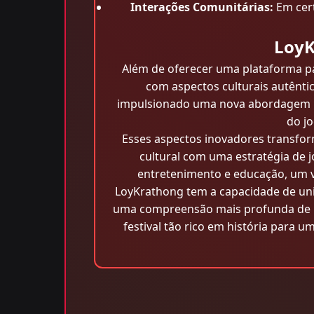
Interações Comunitárias:
Em cert
LoyK
Além de oferecer uma plataforma pa
com aspectos culturais autênti
impulsionado uma nova abordagem pa
do j
Esses aspectos inovadores transfo
cultural com uma estratégia de 
entretenimento e educação, um 
LoyKrathong tem a capacidade de un
uma compreensão mais profunda de prá
festival tão rico em história para 