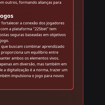
m outros, formando alianças para
Jogos
 fortalecer a conexão dos jogadores
a com a plataforma "225bet" tem
ostas seguras baseadas em objetivos
jogo.
es que buscam combinar aprendizado
 proporciona um equilíbrio entre
anter ambos os elementos vivos.
o apenas em diversão, mas também em
 a digitalização é a norma, trazer um
 também impulsiona o jogo para novos