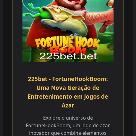
225bet - FortuneHookBoom:
Uma Nova Geração de
Entretenimento em Jogos de
Azar
Explore o universo de
FortuneHookBoom, um jogo de azar
inovador que combina elementos