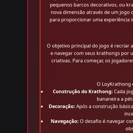
pequenos barcos decorativos, ou kra
nova dimensão através de um jogo q
para proporcionar uma experiência i
O objetivo principal do jogo é recriar
e navegar com seus krathongs por u
criativas. Para começar, os jogador
O LoyKrathong 
Construção do Krathong:
Cada jog
bananeira a péta
Decoração:
Após a construção básica
inc
Navegação:
O desafio é navegar com
obs