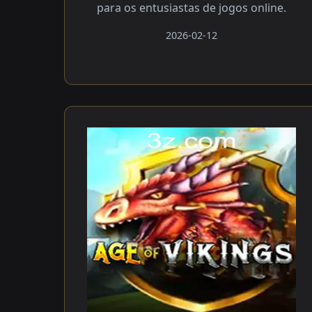
para os entusiastas de jogos online.
2026-02-12