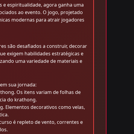
s e espiritualidade, agora ganha uma
ciados ao evento. O jogo, projetado
nicas modernas para atrair jogadores
res são desafiados a construir, decorar
e exigem habilidades estratégicas e
lizando uma variedade de materiais e
em sua jornada:
thong. Os itens variam de folhas de
ncia do krathong.
g. Elementos decorativos como velas,
ica.
urso é repleto de vento, correntes e
los.