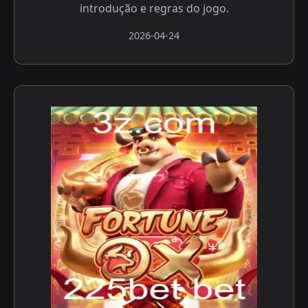
introdução e regras do jogo.
2026-04-24