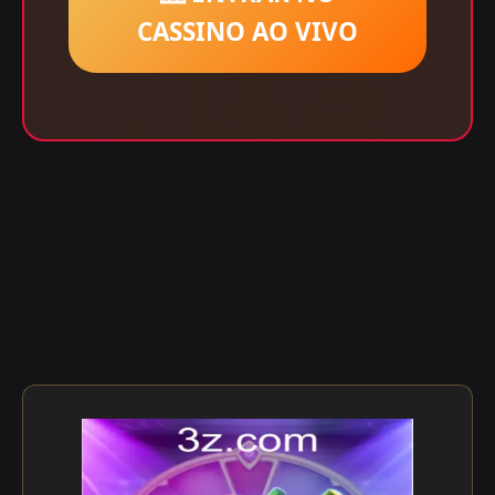
CASSINO AO VIVO