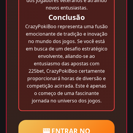
dos jogadores veteranos e atraindo
novos entusiastas.
Conclusão
CrazyPokiBoo representa uma fusão
emocionante de tradição e inovação
no mundo dos jogos. Se você está
em busca de um desafio estratégico
envolvente, aliando-se ao
entusiasmo das apostas com
225bet, CrazyPokiBoo certamente
proporcionará horas de diversão e
competição acirrada. Este é apenas
o começo de uma fascinante
jornada no universo dos jogos.
🎰 ENTRAR NO