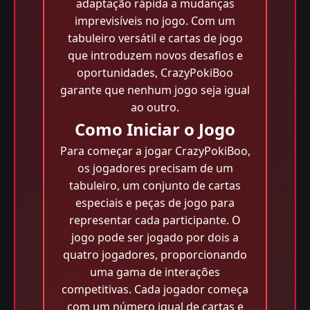
adaptação rápida a mudanças
imprevisíveis no jogo. Com um
tabuleiro versátil e cartas de jogo
que introduzem novos desafios e
oportunidades, CrazyPokiBoo
garante que nenhum jogo seja igual
ao outro.
Como Iniciar o Jogo
Para começar a jogar CrazyPokiBoo,
os jogadores precisam de um
tabuleiro, um conjunto de cartas
especiais e peças de jogo para
representar cada participante. O
jogo pode ser jogado por dois a
quatro jogadores, proporcionando
uma gama de interações
competitivas. Cada jogador começa
com um número igual de cartas e