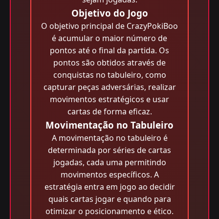
Objetivo do Jogo
O objetivo principal de CrazyPokiBoo
é acumular o maior número de
pontos até o final da partida. Os
pontos são obtidos através de
conquistas no tabuleiro, como
capturar peças adversárias, realizar
movimentos estratégicos e usar
cartas de forma eficaz.
Movimentação no Tabuleiro
A movimentação no tabuleiro é
determinada por séries de cartas
jogadas, cada uma permitindo
movimentos específicos. A
estratégia entra em jogo ao decidir
quais cartas jogar e quando para
otimizar o posicionamento e ético.