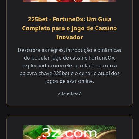
225bet - FortuneOx: Um Guia
Completo para o Jogo de Cassino
Inovador
Descubra as regras, introdução e dinâmicas
do popular jogo de cassino FortuneOx,
explorando como ele se relaciona com a
palavra-chave 225bet e o cenário atual dos
jogos de azar online.
2026-03-27