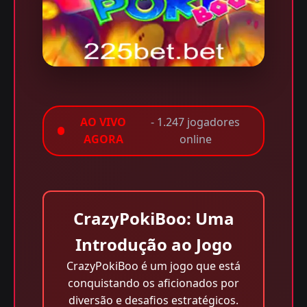
AO VIVO
- 1.247 jogadores
AGORA
online
CrazyPokiBoo: Uma
Introdução ao Jogo
CrazyPokiBoo é um jogo que está
conquistando os aficionados por
diversão e desafios estratégicos.