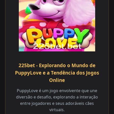
225bet - Explorando o Mundo de
PuppyLove e a Tendência dos Jogos
Online
PuppyLove é um jogo envolvente que une
diversão e desafio, explorando a interação
entre jogadores e seus adoráveis cães
virtuais.