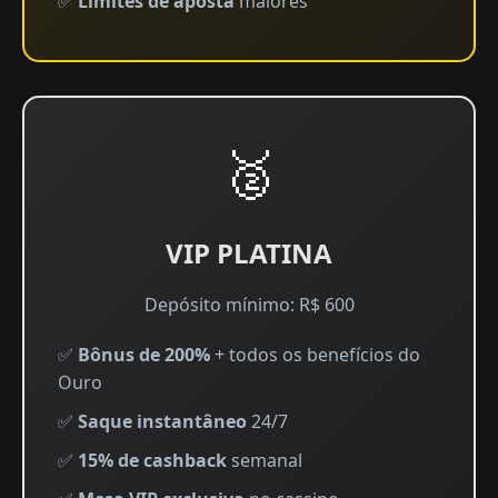
✅
Limites de aposta
maiores
🥈
VIP PLATINA
Depósito mínimo: R$ 600
✅
Bônus de 200%
+ todos os benefícios do
Ouro
✅
Saque instantâneo
24/7
✅
15% de cashback
semanal