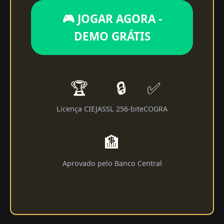
🎮 JOGAR AGORA -
DEMO GRÁTIS
🏆
🔒
✅
Licença CIEJA
SSL 256-bit
eCOGRA
🏦
Aprovado pelo Banco Central