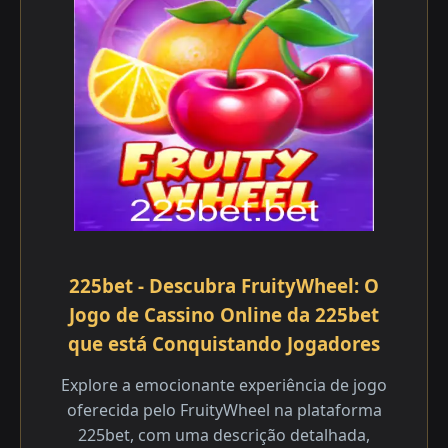
225bet - Descubra FruityWheel: O
Jogo de Cassino Online da 225bet
que está Conquistando Jogadores
Explore a emocionante experiência de jogo
oferecida pelo FruityWheel na plataforma
225bet, com uma descrição detalhada,