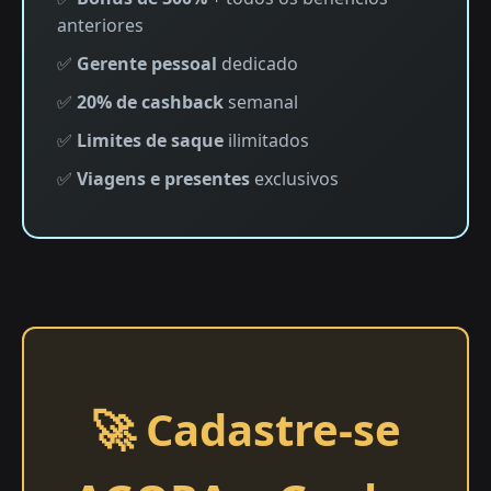
anteriores
✅
Gerente pessoal
dedicado
✅
20% de cashback
semanal
✅
Limites de saque
ilimitados
✅
Viagens e presentes
exclusivos
🚀 Cadastre-se