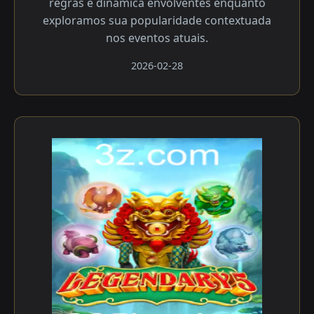
regras e dinâmica envolventes enquanto
exploramos sua popularidade contextuada
nos eventos atuais.
2026-02-28