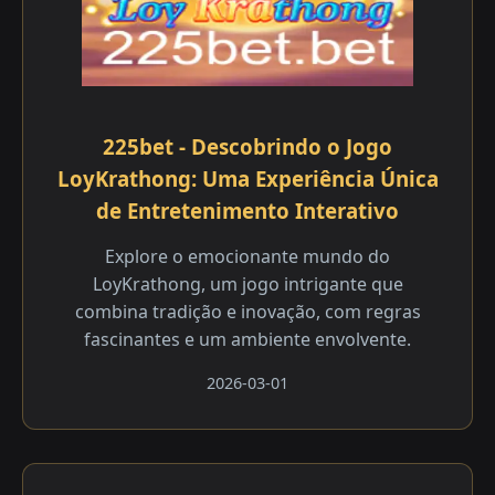
225bet - Descobrindo o Jogo
LoyKrathong: Uma Experiência Única
de Entretenimento Interativo
Explore o emocionante mundo do
LoyKrathong, um jogo intrigante que
combina tradição e inovação, com regras
fascinantes e um ambiente envolvente.
2026-03-01