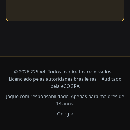
© 2026 225bet. Todos os direitos reservados. |
Licenciado pelas autoridades brasileiras | Auditado
pela eCOGRA
Jogue com responsabilidade. Apenas para maiores de
18 anos.
Google