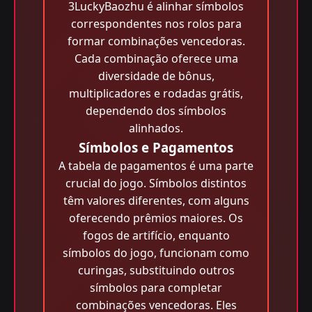
3LuckyBaozhu é alinhar símbolos
correspondentes nos rolos para
formar combinações vencedoras.
Cada combinação oferece uma
diversidade de bônus,
multiplicadores e rodadas grátis,
dependendo dos símbolos
alinhados.
Símbolos e Pagamentos
A tabela de pagamentos é uma parte
crucial do jogo. Símbolos distintos
têm valores diferentes, com alguns
oferecendo prêmios maiores. Os
fogos de artifício, enquanto
símbolos do jogo, funcionam como
curingas, substituindo outros
símbolos para completar
combinações vencedoras. Eles