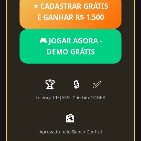
⭐ CADASTRAR GRÁTIS
E GANHAR R$ 1.500
🎮 JOGAR AGORA -
DEMO GRÁTIS
🏆
🔒
✅
Licença CIEJA
SSL 256-bit
eCOGRA
🏦
Aprovado pelo Banco Central