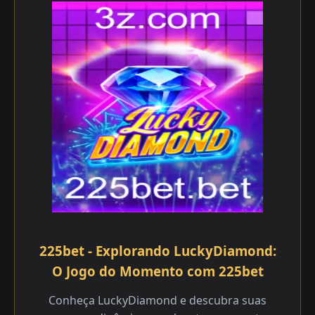
225bet - Explorando LuckyDiamond:
O Jogo do Momento com 225bet
Conheça LuckyDiamond e descubra suas