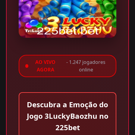
AO VIVO
- 1.247 jogadores
AGORA
online
Descubra a Emoção do
Jogo 3LuckyBaozhu no
225bet