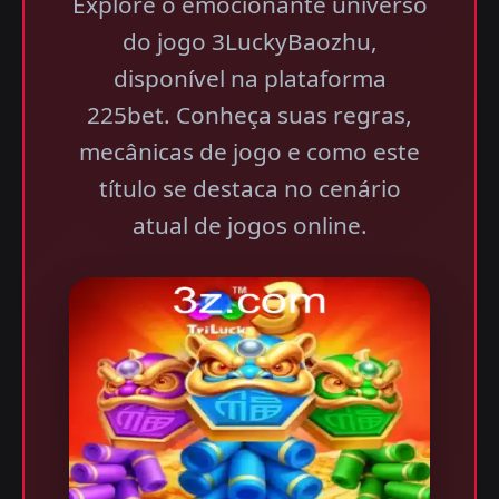
Explore o emocionante universo
do jogo 3LuckyBaozhu,
disponível na plataforma
225bet. Conheça suas regras,
mecânicas de jogo e como este
título se destaca no cenário
atual de jogos online.