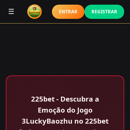
☰
ENTRAR
REGISTRAR
225bet - Descubra a
Emoção do Jogo
3LuckyBaozhu no 225bet