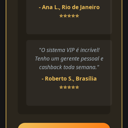
- Ana L., Rio de Janeiro
⭐⭐⭐⭐⭐
"O sistema VIP é incrível!
Tenho um gerente pessoal e
cashback toda semana."
- Roberto S., Brasília
⭐⭐⭐⭐⭐