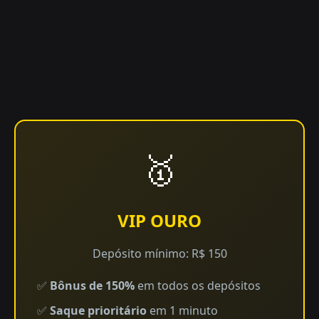
🥇
VIP OURO
Depósito mínimo: R$ 150
✅
Bônus de 150%
em todos os depósitos
✅
Saque prioritário
em 1 minuto