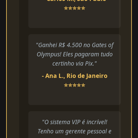
⭐⭐⭐⭐⭐
"Ganhei R$ 4.500 no Gates of
Olympus! Eles pagaram tudo
certinho via Pix."
- Ana L., Rio de Janeiro
⭐⭐⭐⭐⭐
"O sistema VIP é incrível!
Tenho um gerente pessoal e