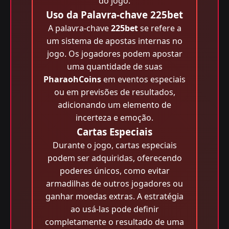
do jogo.
Uso da Palavra-chave 225bet
A palavra-chave
225bet
se refere a
um sistema de apostas internas no
jogo. Os jogadores podem apostar
uma quantidade de suas
PharaohCoins
em eventos especiais
ou em previsões de resultados,
adicionando um elemento de
incerteza e emoção.
Cartas Especiais
Durante o jogo, cartas especiais
podem ser adquiridas, oferecendo
poderes únicos, como evitar
armadilhas de outros jogadores ou
ganhar moedas extras. A estratégia
ao usá-las pode definir
completamente o resultado de uma