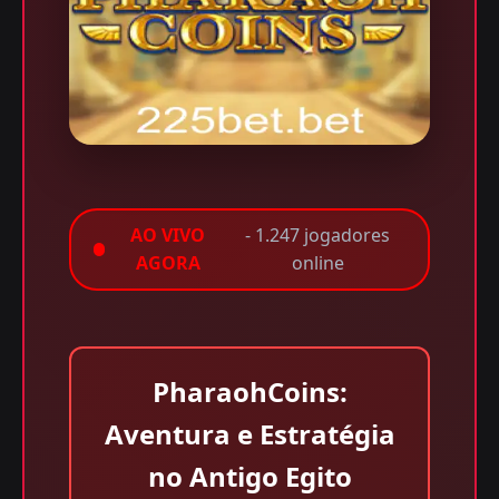
AO VIVO
- 1.247 jogadores
AGORA
online
PharaohCoins:
Aventura e Estratégia
no Antigo Egito