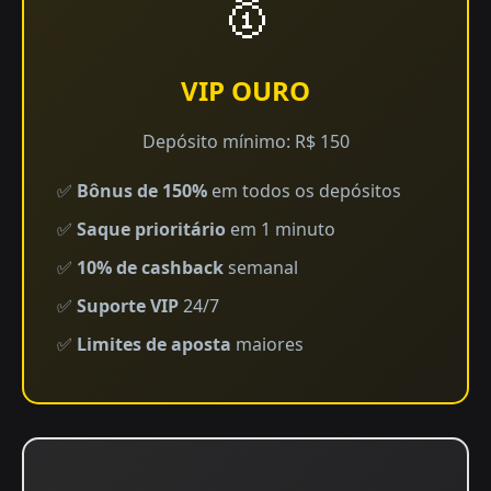
🥇
VIP OURO
Depósito mínimo: R$ 150
✅
Bônus de 150%
em todos os depósitos
✅
Saque prioritário
em 1 minuto
✅
10% de cashback
semanal
✅
Suporte VIP
24/7
✅
Limites de aposta
maiores