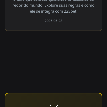
redor do mundo. Explore suas regras e como
ele se integra com 225bet.
2026-05-28