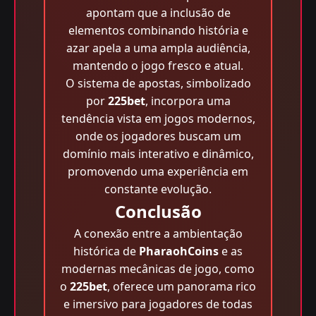
apontam que a inclusão de
elementos combinando história e
azar apela a uma ampla audiência,
mantendo o jogo fresco e atual.
O sistema de apostas, simbolizado
por
225bet
, incorpora uma
tendência vista em jogos modernos,
onde os jogadores buscam um
domínio mais interativo e dinâmico,
promovendo uma experiência em
constante evolução.
Conclusão
A conexão entre a ambientação
histórica de
PharaohCoins
e as
modernas mecânicas de jogo, como
o
225bet
, oferece um panorama rico
e imersivo para jogadores de todas