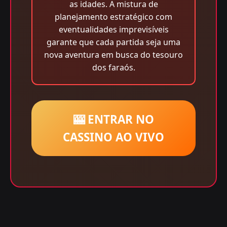
as idades. A mistura de
planejamento estratégico com
eventualidades imprevisíveis
garante que cada partida seja uma
nova aventura em busca do tesouro
dos faraós.
🎰 ENTRAR NO
CASSINO AO VIVO