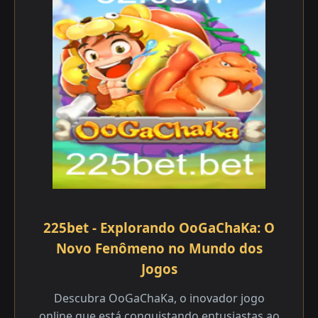
225bet - Explorando OoGaChaKa: O
Novo Fenômeno no Mundo dos
Jogos
Descubra OoGaChaKa, o inovador jogo
online que está conquistando entusiastas ao