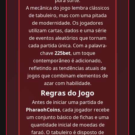
pura sorte.
A mecânica do jogo lembra clássicos
de tabuleiro, mas com uma pitada
de modernidade. Os jogadores
utilizam cartas, dados e uma série
de eventos aleatórios que tornam
cada partida única. Com a palavra-
chave
225bet
, um toque
contemporâneo é adicionado,
refletindo as tendências atuais de
jogos que combinam elementos de
azar com habilidade.
Regras do Jogo
Antes de iniciar uma partida de
PharaohCoins
, cada jogador recebe
um conjunto básico de fichas e uma
quantidade inicial de moedas de
faraó. O tabuleiro é disposto de