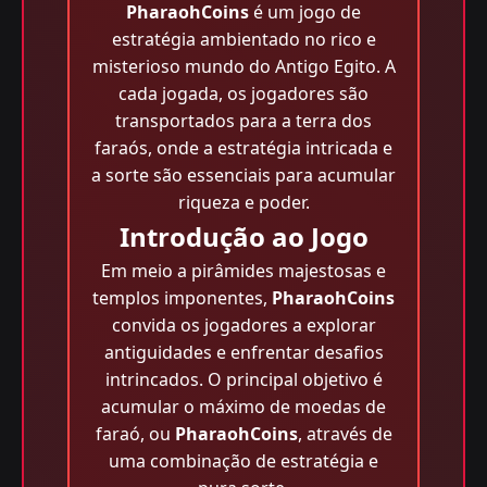
PharaohCoins
é um jogo de
estratégia ambientado no rico e
misterioso mundo do Antigo Egito. A
cada jogada, os jogadores são
transportados para a terra dos
faraós, onde a estratégia intricada e
a sorte são essenciais para acumular
riqueza e poder.
Introdução ao Jogo
Em meio a pirâmides majestosas e
templos imponentes,
PharaohCoins
convida os jogadores a explorar
antiguidades e enfrentar desafios
intrincados. O principal objetivo é
acumular o máximo de moedas de
faraó, ou
PharaohCoins
, através de
uma combinação de estratégia e