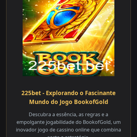
225bet - Explorando o Fascinante
Mundo do Jogo BookofGold
Descubra a essência, as regras e a
empolgante jogabilidade do BookofGold, um
inovador jogo de cassino online que combina