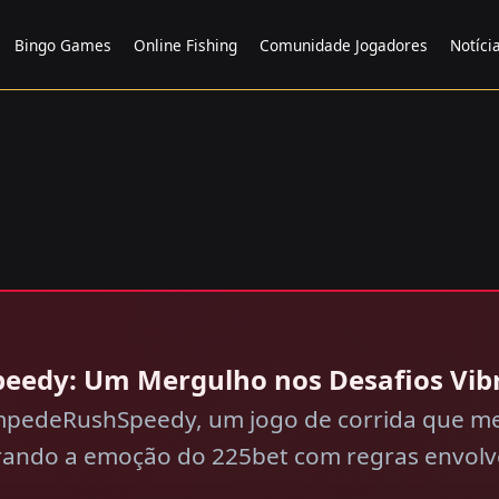
Bingo Games
Online Fishing
Comunidade Jogadores
Notíci
eedy: Um Mergulho nos Desafios Vibra
mpedeRushSpeedy, um jogo de corrida que mes
rando a emoção do 225bet com regras envolv