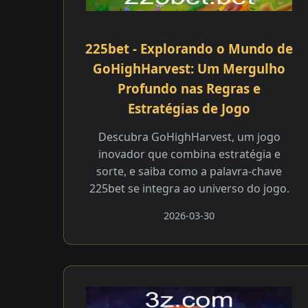
225bet - Explorando o Mundo de
GoHighHarvest: Um Mergulho
Profundo nas Regras e
Estratégias de Jogo
Descubra GoHighHarvest, um jogo
inovador que combina estratégia e
sorte, e saiba como a palavra-chave
225bet se integra ao universo do jogo.
2026-03-30