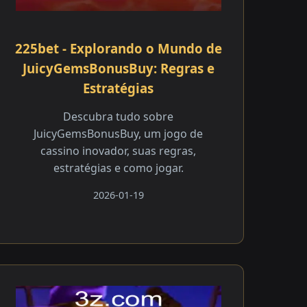
225bet - Explorando o Mundo de
JuicyGemsBonusBuy: Regras e
Estratégias
Descubra tudo sobre
JuicyGemsBonusBuy, um jogo de
cassino inovador, suas regras,
estratégias e como jogar.
2026-01-19