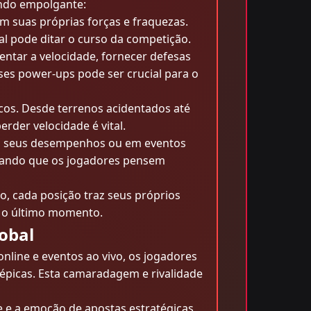
undo empolgante:
m suas próprias forças e fraquezas.
ial pode ditar o curso da competição.
entar a velocidade, fornecer defesas
es power-ups pode ser crucial para o
cos. Desde terrenos acidentados até
rder velocidade é vital.
em seus desempenhos ou em eventos
ndando que os jogadores pensem
do, cada posição traz seus próprios
é o último momento.
obal
line e eventos ao vivo, os jogadores
 épicas. Esta camaradagem e rivalidade
e a emoção de apostas estratégicas,