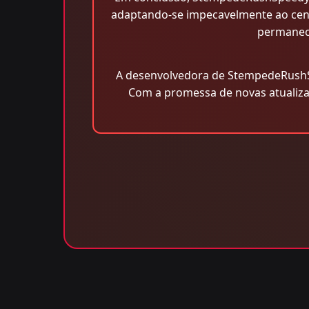
adaptando-se impecavelmente ao cená
permanece
A desenvolvedora de StempedeRushSp
Com a promessa de novas atualizaç