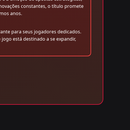
ovações constantes, o título promete
imos anos.
ante para seus jogadores dedicados.
jogo está destinado a se expandir,