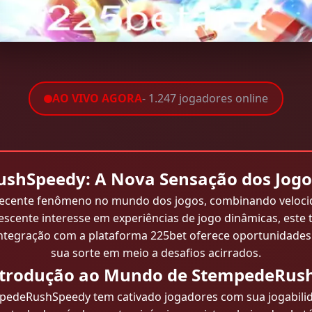
AO VIVO AGORA
- 1.247 jogadores online
shSpeedy: A Nova Sensação dos Jogos
ecente fenômeno no mundo dos jogos, combinando veloc
scente interesse em experiências de jogo dinâmicas, este t
integração com a plataforma 225bet oferece oportunidades
sua sorte em meio a desafios acirrados.
trodução ao Mundo de StempedeRus
edeRushSpeedy tem cativado jogadores com sua jogabilida