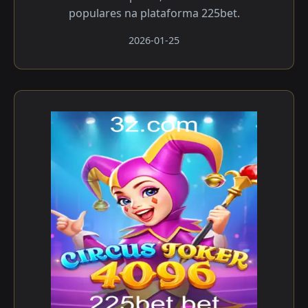
populares na plataforma 225bet.
2026-01-25