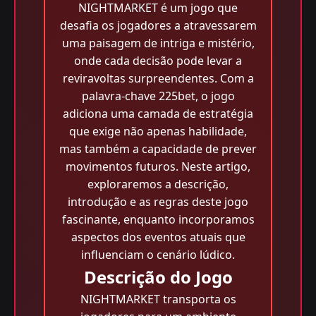
NIGHTMARKET é um jogo que
desafia os jogadores a atravessarem
uma paisagem de intriga e mistério,
onde cada decisão pode levar a
reviravoltas surpreendentes. Com a
palavra-chave 225bet, o jogo
adiciona uma camada de estratégia
que exige não apenas habilidade,
mas também a capacidade de prever
movimentos futuros. Neste artigo,
exploraremos a descrição,
introdução e as regras deste jogo
fascinante, enquanto incorporamos
aspectos dos eventos atuais que
influenciam o cenário lúdico.
Descrição do Jogo
NIGHTMARKET transporta os