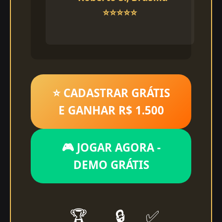
⭐⭐⭐⭐⭐
⭐ CADASTRAR GRÁTIS
E GANHAR R$ 1.500
🎮 JOGAR AGORA -
DEMO GRÁTIS
🏆
🔒
✅