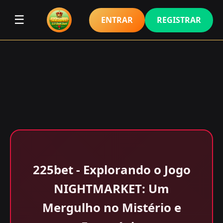
☰
ENTRAR
REGISTRAR
225bet - Explorando o Jogo
NIGHTMARKET: Um
Mergulho no Mistério e