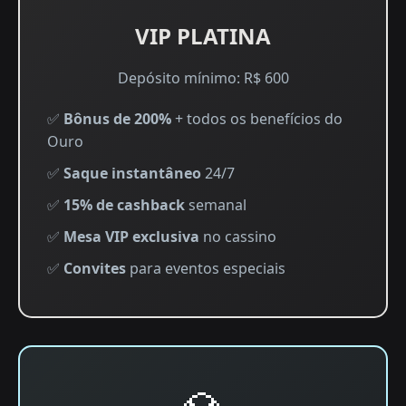
VIP PLATINA
Depósito mínimo: R$ 600
✅
Bônus de 200%
+ todos os benefícios do
Ouro
✅
Saque instantâneo
24/7
✅
15% de cashback
semanal
✅
Mesa VIP exclusiva
no cassino
✅
Convites
para eventos especiais