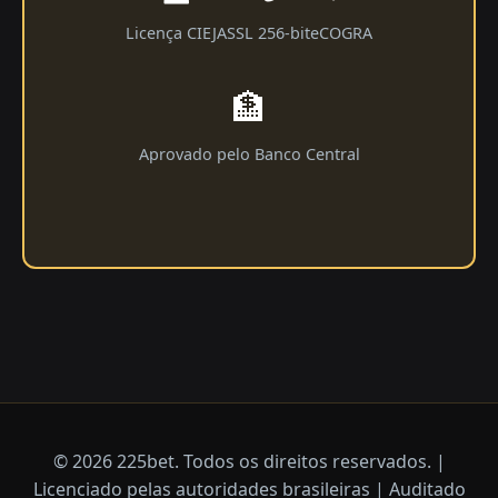
Licença CIEJA
SSL 256-bit
eCOGRA
🏦
Aprovado pelo Banco Central
© 2026 225bet. Todos os direitos reservados. |
Licenciado pelas autoridades brasileiras | Auditado