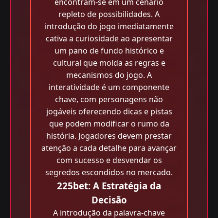
encontram-se em um cenário
repleto de possibilidades. A
introdução do jogo imediatamente
cativa a curiosidade ao apresentar
um pano de fundo histórico e
cultural que molda as regras e
mecanismos do jogo. A
interatividade é um componente
chave, com personagens não
jogáveis oferecendo dicas e pistas
que podem modificar o rumo da
história. Jogadores devem prestar
atenção a cada detalhe para avançar
com sucesso e desvendar os
segredos escondidos no mercado.
225bet: A Estratégia da
Decisão
A introdução da palavra-chave