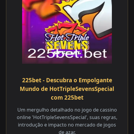
225bet - Descubra o Empolgante
Mundo de HotTripleSevensSpecial
com 225bet
Um mergulho detalhado no jogo de cassino
online 'HotTripleSevensSpecial', suas regras,
introdução e impacto no mercado de jogos
de azar.