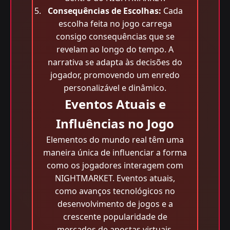
Consequências de Escolhas:
Cada
escolha feita no jogo carrega
consigo consequências que se
revelam ao longo do tempo. A
narrativa se adapta às decisões do
jogador, promovendo um enredo
personalizável e dinâmico.
Eventos Atuais e
Influências no Jogo
Elementos do mundo real têm uma
maneira única de influenciar a forma
como os jogadores interagem com
NIGHTMARKET. Eventos atuais,
como avanços tecnológicos no
desenvolvimento de jogos e a
crescente popularidade de
mercados de apostas virtuais,