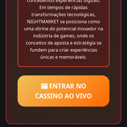
concebemos experiências digitais.
Em tempos de rápidas
transformações tecnológicas,
NIGHTMARKET se posiciona como
uma vitrine do potencial inovador na
indústria de games, onde os
conceitos de aposta e estratégia se
fundem para criar experiências
únicas e memoráveis.
🎰 ENTRAR NO
CASSINO AO VIVO