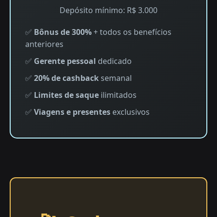
Depósito mínimo: R$ 3.000
✅
Bônus de 300%
+ todos os benefícios
anteriores
✅
Gerente pessoal
dedicado
✅
20% de cashback
semanal
✅
Limites de saque
ilimitados
✅
Viagens e presentes
exclusivos