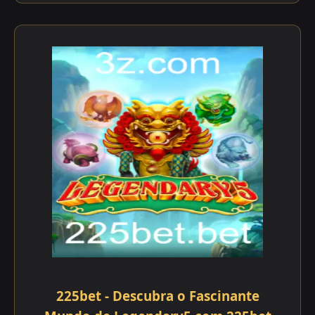
225bet - Descubra o Fascinante