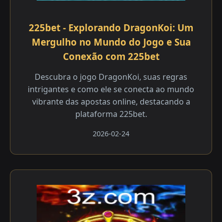
225bet - Explorando DragonKoi: Um
Mergulho no Mundo do Jogo e Sua
Conexão com 225bet
Descubra o jogo DragonKoi, suas regras
intrigantes e como ele se conecta ao mundo
vibrante das apostas online, destacando a
plataforma 225bet.
2026-02-24