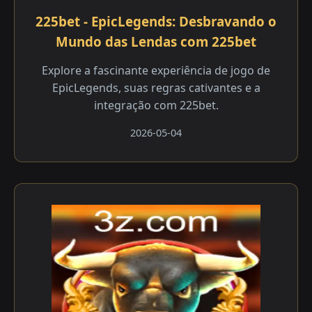
225bet - EpicLegends: Desbravando o
Mundo das Lendas com 225bet
Explore a fascinante experiência de jogo de
EpicLegends, suas regras cativantes e a
integração com 225bet.
2026-05-04