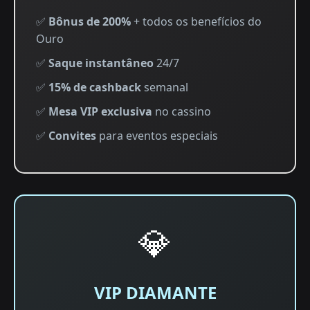
✅
Bônus de 200%
+ todos os benefícios do
Ouro
✅
Saque instantâneo
24/7
✅
15% de cashback
semanal
✅
Mesa VIP exclusiva
no cassino
✅
Convites
para eventos especiais
💎
VIP DIAMANTE