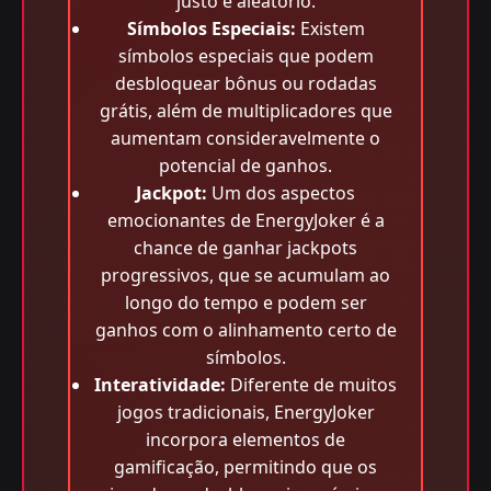
justo e aleatório.
Símbolos Especiais:
Existem
símbolos especiais que podem
desbloquear bônus ou rodadas
grátis, além de multiplicadores que
aumentam consideravelmente o
potencial de ganhos.
Jackpot:
Um dos aspectos
emocionantes de EnergyJoker é a
chance de ganhar jackpots
progressivos, que se acumulam ao
longo do tempo e podem ser
ganhos com o alinhamento certo de
símbolos.
Interatividade:
Diferente de muitos
jogos tradicionais, EnergyJoker
incorpora elementos de
gamificação, permitindo que os