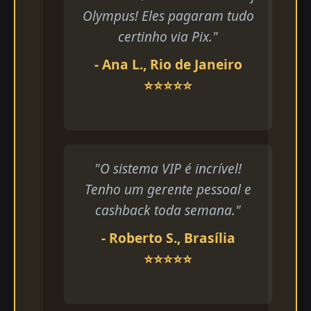
Olympus! Eles pagaram tudo
certinho via Pix."
- Ana L., Rio de Janeiro
⭐⭐⭐⭐⭐
"O sistema VIP é incrível!
Tenho um gerente pessoal e
cashback toda semana."
- Roberto S., Brasília
⭐⭐⭐⭐⭐