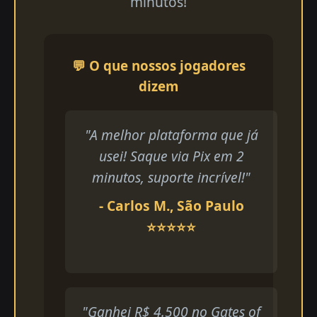
minutos!
💬 O que nossos jogadores
dizem
"A melhor plataforma que já
usei! Saque via Pix em 2
minutos, suporte incrível!"
- Carlos M., São Paulo
⭐⭐⭐⭐⭐
"Ganhei R$ 4.500 no Gates of