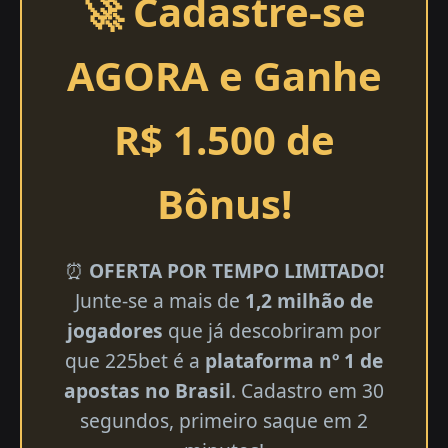
🚀 Cadastre-se
AGORA e Ganhe
R$ 1.500 de
Bônus!
⏰
OFERTA POR TEMPO LIMITADO!
Junte-se a mais de
1,2 milhão de
jogadores
que já descobriram por
que 225bet é a
plataforma nº 1 de
apostas no Brasil
. Cadastro em 30
segundos, primeiro saque em 2