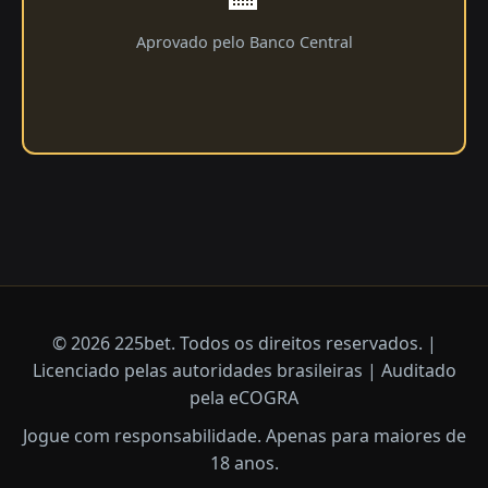
Aprovado pelo Banco Central
© 2026 225bet. Todos os direitos reservados. |
Licenciado pelas autoridades brasileiras | Auditado
pela eCOGRA
Jogue com responsabilidade. Apenas para maiores de
18 anos.