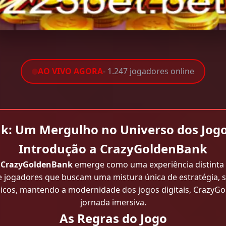
AO VIVO AGORA
- 1.247 jogadores online
: Um Mergulho no Universo dos Jogo
Introdução a CrazyGoldenBank
,
CrazyGoldenBank
emerge como uma experiência distinta e
 jogadores que buscam uma mistura única de estratégia, 
ssicos, mantendo a modernidade dos jogos digitais, Craz
jornada imersiva.
As Regras do Jogo