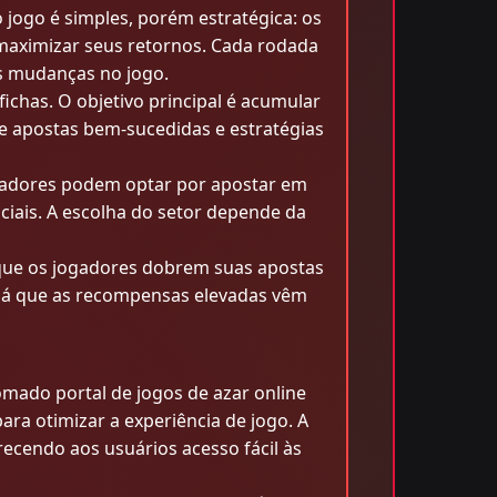
jogo é simples, porém estratégica: os
 maximizar seus retornos. Cada rodada
às mudanças no jogo.
chas. O objetivo principal é acumular
de apostas bem-sucedidas e estratégias
ogadores podem optar por apostar em
iais. A escolha do setor depende da
que os jogadores dobrem suas apostas
 já que as recompensas elevadas vêm
omado portal de jogos de azar online
ara otimizar a experiência de jogo. A
ecendo aos usuários acesso fácil às