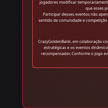
jogadores modificar temporariamente 
que esses po
Participar desses eventos não ape
sentido de comunidade e competição s
CrazyGoldenBank, em colaboração com
estratégicas e os eventos dinâmic
recompensador. Conforme o jogo evol