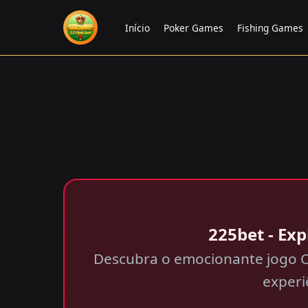
Início
Poker Games
Fishing Games
225bet - Ex
Descubra o emocionante jogo C
experi