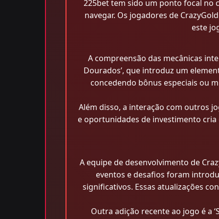
225bet tem sido um ponto focal no c
navegar. Os jogadores de CrazyGol
este jo
A compreensão das mecânicas inter
Dourados’, que introduz um element
concedendo bônus especiais ou mul
Além disso, a interação com outros 
e oportunidades de investimento cria
A equipe de desenvolvimento de Cra
eventos e desafios foram introd
significativos. Essas atualizações 
Outra adição recente ao jogo é a 