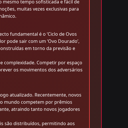
o mesmo tempo sofisticada e fácil de
ções, muitas vezes exclusivas para
inâmico.
cto fundamental é o ‘Ciclo de Ovos
dor pode sair com um ‘Ovo Dourado’,
construídas em torno da previsão e
de complexidade. Competir por espaço
 prever os movimentos dos adversários
ogo atualizado. Recentemente, novos
odo o mundo competem por prêmios
ante, atraindo tanto novos jogadores
s são distribuídos, permitindo aos