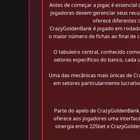
Antes de começar a jogar, é essencia
jogadores devem gerenciar seus recur
oferece diferentes 
CrazyGoldenBank é jogado em rodadas,
o maior número de fichas ao final de 
O tabuleiro central, conhecido com
setores específicos do banco, cada
Uma das mecânicas mais únicas de Cr
em setores particularmente lucrati
Parte do apelo de CrazyGoldenBank
oferece aos jogadores uma interface 
sinergia entre 225bet e CrazyGolde