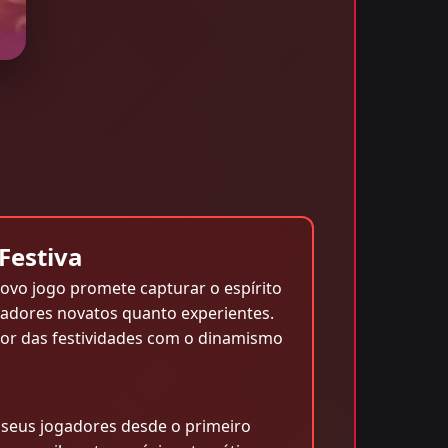
Festiva
ovo jogo promete capturar o espírito
gadores novatos quanto experientes.
lor das festividades com o dinamismo
 seus jogadores desde o primeiro