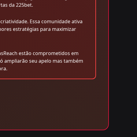
rtas da 225bet.
criatividade. Essa comunidade ativa
hores estratégias para maximizar
tmasReach estão comprometidos em
 só ampliarão seu apelo mas também
ra.