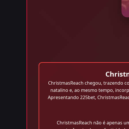
Christ
ChristmasReach chegou, trazendo con
natalino e, ao mesmo tempo, incorp
Apresentando 225bet, ChristmasReach
ChristmasReach não é apenas um 