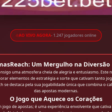
AO VIVO AGORA
- 1.247 jogadores online
masReach: Um Mergulho na Diversão 
sigo uma atmosfera cheia de alegria e entusiasmo. Este n
orar elementos de estratégia e sorte que cativam tanto jo
 se destaca pela sua jogabilidade única que combina o ca
das apostas modernas.
O Jogo que Aquece os Corações
jogo de apostas; é uma experiência envolvente que cativa