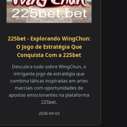
225bet - Explorando WingChun:
O Jogo de Estratégia Que
Conquista Com a 225bet
Descubra tudo sobre WingChun, o
intrigante jogo de estratégia que
combina táticas inspiradas em artes
marciais com oportunidades de
apostas emocionantes na plataforma
225bet.
2026-04-03