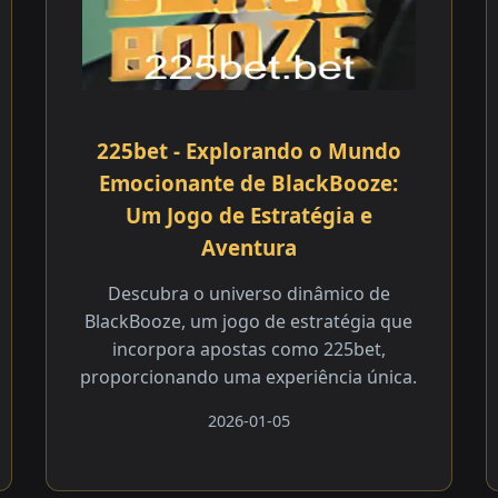
225bet - Explorando o Mundo
Emocionante de BlackBooze:
Um Jogo de Estratégia e
Aventura
Descubra o universo dinâmico de
BlackBooze, um jogo de estratégia que
incorpora apostas como 225bet,
proporcionando uma experiência única.
2026-01-05