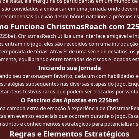
 de Natal, ele mergulha os participantes em um mundo de 
s são convidados a embarcar em uma jornada onde devem a
 recompensas que vão desde bônus natalinos a prêmios esp
o Funciona ChristmasReach com 22
25bet, ChristmasReach utiliza uma interface amigável e in
s entram no jogo, eles são recebidos com uma introdução 
 temporada de férias. Através de uma série de desafios, os
mente, equilibrando entre tomadas de riscos e jogadas est
Iniciando sua Jornada
ando seu personagem favorito, cada um com habilidades esp
s estratégias subsequentes nas diversas etapas do jogo. E
etar itens festivos raros que podem ser trocados por vanta
O Fascínio das Apostas em 225bet
ma camada extra de emoção à experiência de ChristmasReac
stas em eventos especiais que ocorrem durante o jogo. Ess
nstintos e conhecimentos estratégicos para potencializar 
Regras e Elementos Estratégicos