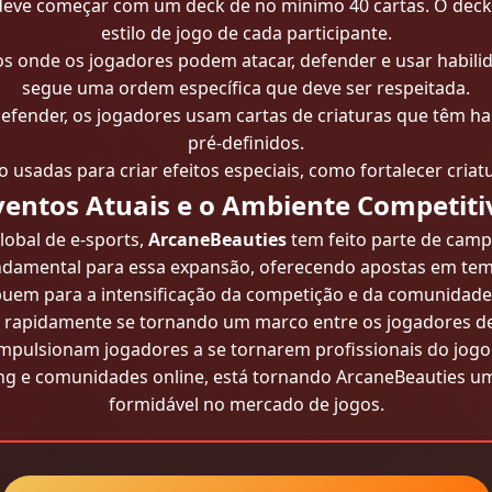
eve começar com um deck de no mínimo 40 cartas. O deck
estilo de jogo de cada participante.
os onde os jogadores podem atacar, defender e usar habili
segue uma ordem específica que deve ser respeitada.
efender, os jogadores usam cartas de criaturas que têm hab
pré-definidos.
o usadas para criar efeitos especiais, como fortalecer cri
ventos Atuais e o Ambiente Competiti
obal de e-sports,
ArcaneBeauties
tem feito parte de cam
ndamental para essa expansão, oferecendo apostas em tem
buem para a intensificação da competição e da comunidade 
o rapidamente se tornando um marco entre os jogadores d
mpulsionam jogadores a se tornarem profissionais do jogo
ng e comunidades online, está tornando ArcaneBeauties u
formidável no mercado de jogos.