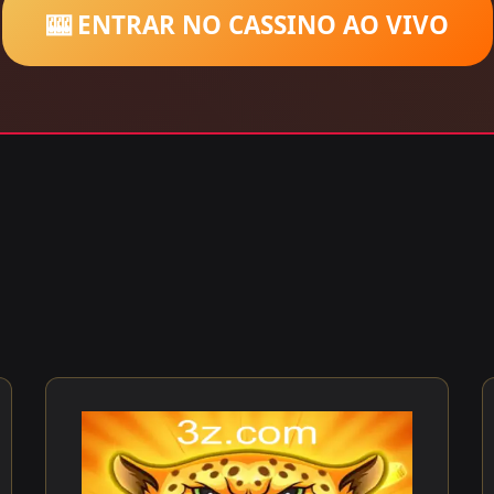
🎰 ENTRAR NO CASSINO AO VIVO