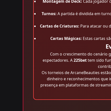
Montagem de Deck:
Cada jogador d
Turnos:
A partida é dividida em turn
Cartas de Criaturas:
Para atacar ou d
Cartas Mágicas:
Estas cartas sã
E
Com o crescimento do cenário gl
espectadores. A
225bet
tem sido fu
contri
Os torneios de ArcaneBeauties estã
dinheiro e reconhecimentos que i
presença em plataformas de streami