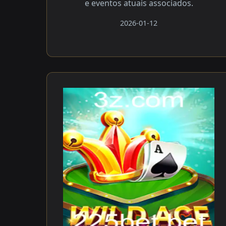
e eventos atuais associados.
2026-01-12