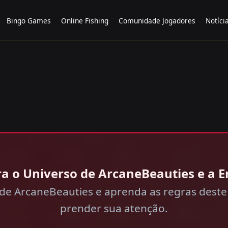
Bingo Games
Online Fishing
Comunidade Jogadores
Notíci
ra o Universo de ArcaneBeauties e a 
de ArcaneBeauties e aprenda as regras deste
prender sua atenção.