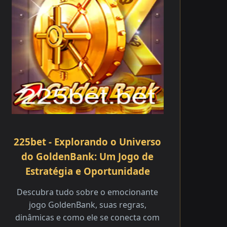
225bet - Explorando o Universo
do GoldenBank: Um Jogo de
Estratégia e Oportunidade
Descubra tudo sobre o emocionante
jogo GoldenBank, suas regras,
dinâmicas e como ele se conecta com