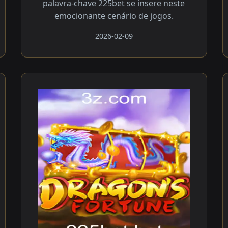
palavra-chave 225bet se insere neste
emocionante cenário de jogos.
2026-02-09