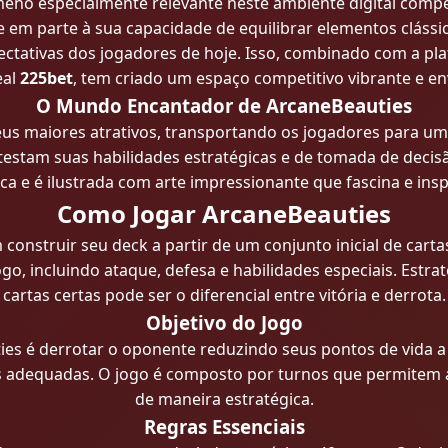
eno especialmente relevante neste ambiente digital compet
 em parte à sua capacidade de equilibrar elementos clássi
ctativas dos jogadores de hoje. Isso, combinado com a pl
eal
225bet
, tem criado um espaço competitivo vibrante e en
O Mundo Encantador de ArcaneBeauties
us maiores atrativos, transportando os jogadores para um 
testam suas habilidades estratégicas e de tomada de decisã
ca e é ilustrada com arte impressionante que fascina e insp
Como Jogar ArcaneBeauties
onstruir seu deck a partir de um conjunto inicial de cartas
o, incluindo ataque, defesa e habilidades especiais. Estraté
cartas certas pode ser o diferencial entre vitória e derrota.
Objetivo do Jogo
ies é derrotar o oponente reduzindo seus pontos de vida a
ias adequadas. O jogo é composto por turnos que permitem 
de maneira estratégica.
Regras Essenciais