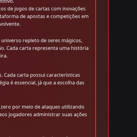
itivo.
cos de jogos de cartas com inovações
ataforma de apostas e competições em
volvente.
universo repleto de seres mágicos,
o. Cada carta representa uma história
ira.
. Cada carta possui características
gia é essencial, já que a escolha das
 zero por meio de ataques utilizando
aos jogadores administrar suas ações