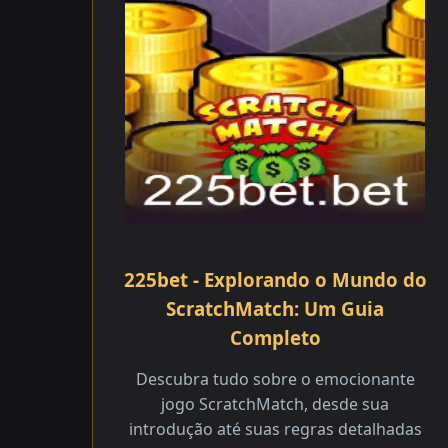
225bet - Explorando o Mundo do
ScratchMatch: Um Guia
Completo
Descubra tudo sobre o emocionante
jogo ScratchMatch, desde sua
introdução até suas regras detalhadas