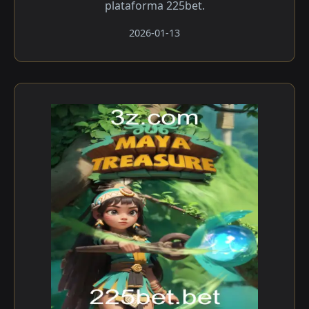
plataforma 225bet.
2026-01-13