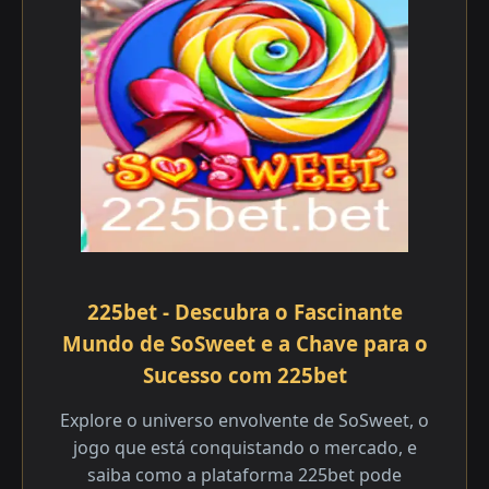
225bet - Descubra o Fascinante
Mundo de SoSweet e a Chave para o
Sucesso com 225bet
Explore o universo envolvente de SoSweet, o
jogo que está conquistando o mercado, e
saiba como a plataforma 225bet pode