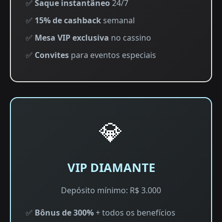
✅
Saque instantâneo
24/7
✅
15% de cashback
semanal
✅
Mesa VIP exclusiva
no cassino
✅
Convites
para eventos especiais
💎
VIP DIAMANTE
Depósito mínimo: R$ 3.000
✅
Bônus de 300%
+ todos os benefícios