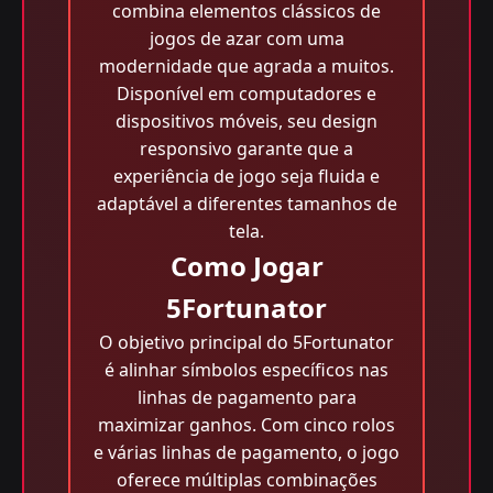
combina elementos clássicos de
jogos de azar com uma
modernidade que agrada a muitos.
Disponível em computadores e
dispositivos móveis, seu design
responsivo garante que a
experiência de jogo seja fluida e
adaptável a diferentes tamanhos de
tela.
Como Jogar
5Fortunator
O objetivo principal do 5Fortunator
é alinhar símbolos específicos nas
linhas de pagamento para
maximizar ganhos. Com cinco rolos
e várias linhas de pagamento, o jogo
oferece múltiplas combinações