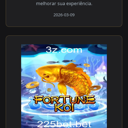
melhorar sua experiência.
2026-03-09