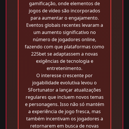
gamificação, onde elementos de
jogos de vídeo são incorporados
para aumentar o engajamento.
Eventos globais recentes levaram a
um aumento significativo no
número de jogadores online,
fazendo com que plataformas como
225bet se adaptassem a novas
exigências de tecnologia e
entretenimento.
O interesse crescente por
jogabilidade evolutiva levou o
5Fortunator a lançar atualizações
regulares que incluem novos temas
e personagens. Isso não só mantém
a experiência de jogo fresca, mas
também incentivam os jogadores a
retornarem em busca de novas