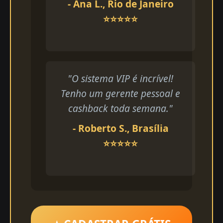
- Ana L., Rio de Janeiro
⭐⭐⭐⭐⭐
"O sistema VIP é incrível!
Tenho um gerente pessoal e
cashback toda semana."
- Roberto S., Brasília
⭐⭐⭐⭐⭐