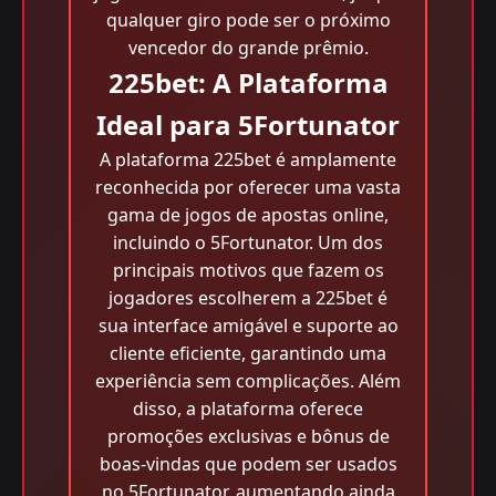
qualquer giro pode ser o próximo
vencedor do grande prêmio.
225bet: A Plataforma
Ideal para 5Fortunator
A plataforma 225bet é amplamente
reconhecida por oferecer uma vasta
gama de jogos de apostas online,
incluindo o 5Fortunator. Um dos
principais motivos que fazem os
jogadores escolherem a 225bet é
sua interface amigável e suporte ao
cliente eficiente, garantindo uma
experiência sem complicações. Além
disso, a plataforma oferece
promoções exclusivas e bônus de
boas-vindas que podem ser usados
no 5Fortunator, aumentando ainda