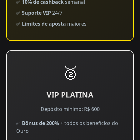
✅
10% de cashback
semanal
✅
Suporte VIP
24/7
✅
Limites de aposta
maiores
🥈
VIP PLATINA
Depósito mínimo: R$ 600
✅
Bônus de 200%
+ todos os benefícios do
Ouro